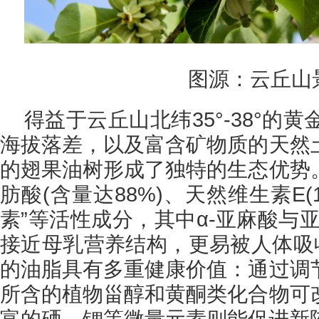
图源：云丘山
得益于云丘山北纬35°-38°的黄金
海拔落差，以及富含矿物质的天然
的翅果油树形成了独特的生态优势
肪酸(含量达88%)、天然维生素E(15
素”等活性成分，其中α-亚麻酸与亚
接近母乳营养结构，更易被人体吸收
的油脂具有多重健康价值：通过调
所含的植物甾醇和黄酮类化合物可
富的硒、锶等微量元素则能促进新