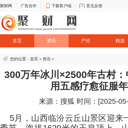
聚财网
广告合作
下载客户端
意见反馈
首页
资讯
产经
精选
您的位置：
首页
>
资讯
>
300万年冰川×2500年古
用五感疗愈征服年
来源：搜狐
时间：[2025-05-2
5月，山西临汾云丘山景区迎来
季节。海拔1629米的玉皇顶上，