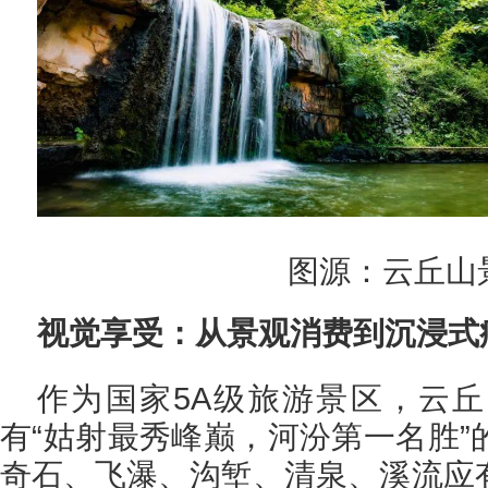
图源：云丘山
视觉享受：从景观消费到沉浸式
作为国家5A级旅游景区，云
有“姑射最秀峰巅，河汾第一名胜”
奇石、飞瀑、沟堑、清泉、溪流应