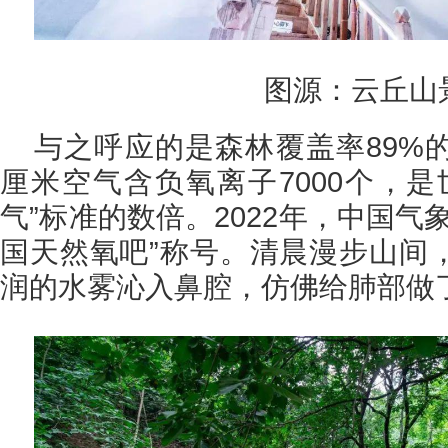
图源：云丘山
与之呼应的是森林覆盖率89%
厘米空气含负氧离子7000个，是
气”标准的数倍。2022年，中国气
国天然氧吧”称号。清晨漫步山间
润的水雾沁入鼻腔，仿佛给肺部做了