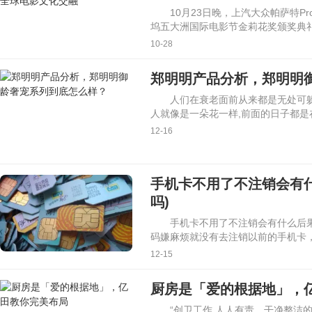
10月23日晚，上汽大众帕萨特
坞五大洲国际电影节金莉花奖颁奖典
10-28
郑明明产品分析，郑明明
人们在衰老面前从来都是无处可
人就像是一朵花一样,前面的日子都是
12-16
手机卡不用了不注销会有
吗)
手机卡不用了不注销会有什么后果
码嫌麻烦就没有去注销以前的手机卡
12-15
厨房是「爱的根据地」，
“创卫工作,人人有责。干净整洁的