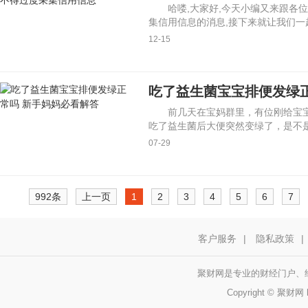
哈喽,大家好,今天小编又来跟各
集信用信息的消息,接下来就让我们一
12-15
吃了益生菌宝宝排便发绿
前几天在宝妈群里，有位刚给宝
吃了益生菌后大便突然变绿了，是不是
07-29
992条
上一页
1
2
3
4
5
6
7
客户服务
|
隐私政策
|
聚财网是专业的财经门户、
Copyright © 聚财网 h