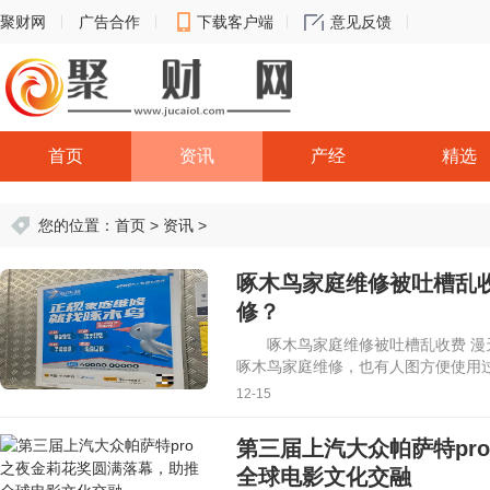
聚财网
广告合作
下载客户端
意见反馈
首页
资讯
产经
精选
您的位置：
首页
>
资讯
>
啄木鸟家庭维修被吐槽乱
修？
啄木鸟家庭维修被吐槽乱收费 漫
啄木鸟家庭维修，也有人图方便使用
12-15
第三届上汽大众帕萨特pr
全球电影文化交融