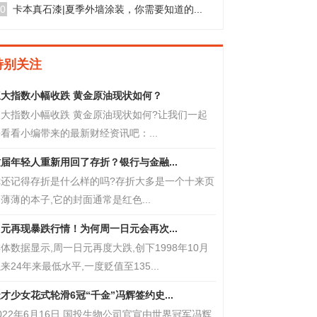
0
卡本真石漆|夏季外墙涂装，你需要知道的...
特别关注
三大指数小幅收跌 黄金原油现状如何？
三大指数小幅收跌 黄金原油现状如何?让我们一起
看看小编带来的最新财经资讯吧：...
届年轻人重新用回了存折？银行与金融...
你还记得存折是什么样的吗?存折大多是一个十来页
薄薄的本子,它的封面通常是红色...
元再现暴跌行情！为何周一日元会再次...
体数据显示,周一日元再度大跌,创下1998年10月
来24年来最低水平,一度贬值至135...
才少女花式轮滑6冠“千金”冯辉签约史...
022年6月16日,国投生物公司官宣由世界冠军冯辉