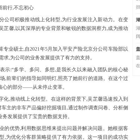
担
砺前行,不忘初心
分公司积极推动线上化转型,为行业发展注入新动力。在变
湖
吴芷馨,以其深厚的专业背景和敏锐的数据洞察力,成为推动
阔
专业硕士,自2021年5月加入平安产险北京分公司车险部以
盖
户需求,为公司的业务发展提供了有力的支持。
在
表示:“多学、多问、多想,是我长久以来融入团队的核心秘
职场,前辈们的指导如同明灯,照亮了她前行的道路。在这个过
核心的部分——从未停止变革。
字化,推动线上化转型。在这样的背景下,吴芷馨迅速投入到
车主的非车产品偏好挖掘项目,通过制作调查问卷、分析侧
业务发展提供了宝贵的数据支持。
业的优势,利用数据思维来提出问题并解决问题。她根据客
型,为优化分客群策略提供了有力依据。这一项目的成功实