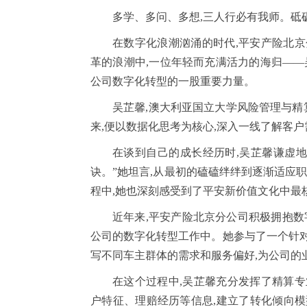
多学、多问、多想,三人行必有我师。砥
在数字化浪潮汹涌的时代,平安产险北京
革的浪潮中,一位年轻而充满活力的海归——
公司数字化转型的一股重要力量。
吴芷馨,澳大利亚国立大学风险管理与精算
来,便以数据化思考为核心,深入一线了解客
在谈到自己的成长经历时,吴芷馨谦虚地
诀。”她坦言,从最初的磕磕绊绊到逐渐适应
程中,她也深刻感受到了平安新价值文化中最
近年来,平安产险北京分公司积极拥抱数
公司的数字化转型工作中。她参与了一个针对
写不同车主群体的需求和服务偏好,为公司的
在这个过程中,吴芷馨充分发挥了精算专
户特征、理赔经历等信息,建立了转化倾向模