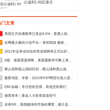
占溢利1.93亿港元
热门文章
1
美国五月份通胀率已高达8.6%，普通人或...
2
全网最火爆的小说平台---喜初阅游 最新...
3
2021年证券业综合经营业绩榜单正式出炉...
4
A股、港股震荡调整，美国通胀率不断上涨...
5
硬山顶和悬山顶的区别，硬山顶和悬山顶...
6
最新消息，专家：2022年P2P网贷出借人迎...
7
EBC金融：专注您的交易，其他交给我们
8
德璞资本｜黄金八大投资渠道技巧
9
未来5年，新闻媒体的市场在哪里，媒介盒...