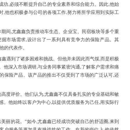
成功,必须不断提升自己的专业素养和综合能力。因此,他始
时,他也积极参与公司的各项工作,努力将所学应用到实际工
期间,尤鑫鑫负责推动车生态、企业宝、民宿板块等多个重
挖掘市场需求,设计出了一系列具有竞争力的保险产品。其
了他的代表作。
尤鑫鑫遇到了诸多困难和挑战。但他并未因此而气馁,而是积极
。他深入市场调研,与业务同事紧密沟通,了解客户需求和痛
的保险产品。该产品的推出不仅受到了市场的广泛认可,还
高度评价。他们认为,尤鑫鑫不仅具备扎实的专业基础和敏
感。他始终以客户为中心,以提供优质服务为己任,用实际行
出美丽的花。”如今,尤鑫鑫已经成功突破自己的舒适圈,来到
客户服务等更加具有挑战性的工作。在新的岗位上,他依然