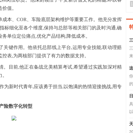
1
造价值。
单成本、COR、车险底层架构维护等重要工作。他充分发挥
成指标细化至各个维度,保持与总部等相关部门的及时沟通,确
业务单位定位痛点,优化产品结构,降低成本。
了关键作用。他依托总部线上平台,运用专业技能,联动理赔
监控表,为两核部门提供了有力的数据支持。
来
情。目前,他正在备战北美精算考试,希望通过实践加深对精
这
力。
的
,作为新时代青年,应该勇于担当,以饱满的热情迎接挑战,用专
日
具
安产险数字化转型
以
天
2