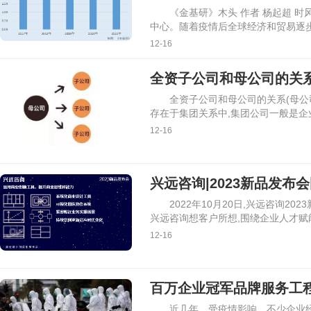
《金基研》木头 作者 杨起超 时
中心。随着疫情后全球经济和贸易逐步
12-16
全资子公司和母公司的关系
全资子公司和母公司的关系(母公
存在于集团关系中,集团公司一般是企
12-16
兴远咨询|2023新品发
2022年10月20日,兴远咨询2
兴远咨询想客户所想,围绕企业人才赋
12-16
百万企业冠军品牌服务工
近几年，受疫情影响，不少企业