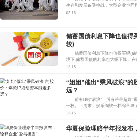
生存和发展备受挑战，大型企业也同
02-16
储蓄国债利息下降也值得
较)
储蓄国债利息下降也值得买吗(储
境下,储蓄国债的利率也大幅下降。在
12-15
“姐姐”催出“乘风破浪”的
远？
前有B站“后浪”，后有芒果超媒
一枚。上周末，娱乐圈被一档综艺刷了
12-16
华夏保险理赔半年报发布，