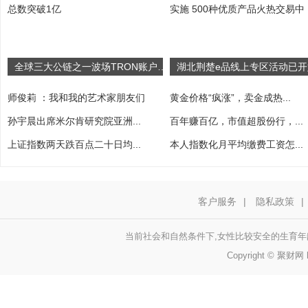
全球三大公链之一波场TRON账户总数突破1亿
师俊莉 ：我和我的艺术家朋友们
黄金价格“疯涨”，卖金成热...
孙宇晨出席米尔肯研究院亚洲...
百年赚百亿，市值超股份行，...
上证指数两天跌百点二十日均...
本人指数化月平均缴费工资怎...
客户服务
|
隐私政策
|
当前社会和自然条件下,女性比较安全的生育年龄
Copyright © 聚财网 h