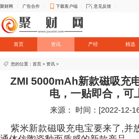
聚财网
广告合作
下载客户端
意见反馈
首页
资讯
产经
精选
您的位置：
首页
>
资讯
>
ZMI 5000mAh新款磁吸
电，一贴即合，可
来源：
时间：[2022-12-16 
紫米新款磁吸充电宝要来了,并
通体仿陶瓷釉面质感的新款产品。