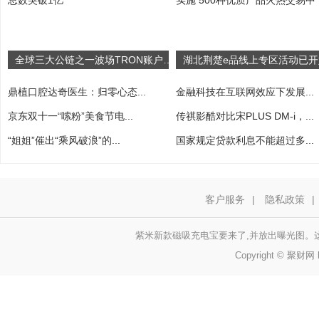
全球三大公链之一波场TRON账户总数突破1亿
鼎植口腔达奇医生：归零心态...
金融科技在互联网效应下发展...
京东双十一“嗦粉”美食节电...
传祺影酷对比宋PLUS DM-i，...
“姐姐”催出“乘风破浪”的...
国家规定贷款利息不能超过多...
客户服务
|
隐私政策
|
紫米新款磁吸充电宝要来了,并放出曝光图。这是
Copyright © 聚财网 h