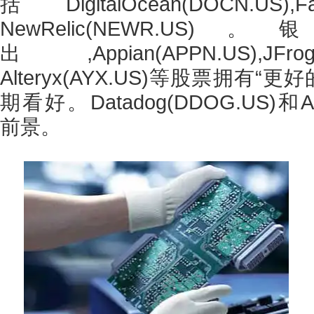
括DigitalOcean(DOCN.US),F
NewRelic(NEWR.
出,Appian(APPN.US),JF
Alteryx(AYX.US)等股票拥有
期看好。Datadog(DDOG.US)和Atl
前景。