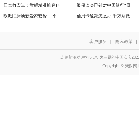
日本竹宏堂：尝鲜精准抑衰科...
银保监会已针对中国银行“原...
欧派旧厨焕新爱家套餐 一个...
信用卡逾期怎么办 千万别做...
客户服务
|
隐私政策
|
以“创新驱动,智行未来”为主题的中国安庆20
Copyright © 聚财网 h