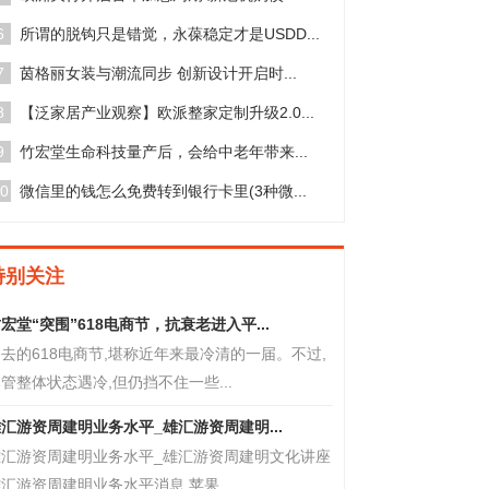
6
所谓的脱钩只是错觉，永葆稳定才是USDD...
7
茵格丽女装与潮流同步 创新设计开启时...
8
【泛家居产业观察】欧派整家定制升级2.0...
9
竹宏堂生命科技量产后，会给中老年带来...
0
微信里的钱怎么免费转到银行卡里(3种微...
特别关注
宏堂“突围”618电商节，抗衰老进入平...
去的618电商节,堪称近年来最冷清的一届。不过,
管整体状态遇冷,但仍挡不住一些...
汇游资周建明业务水平_雄汇游资周建明...
雄汇游资周建明业务水平_雄汇游资周建明文化讲座
汇游资周建明业务水平消息,苹果...