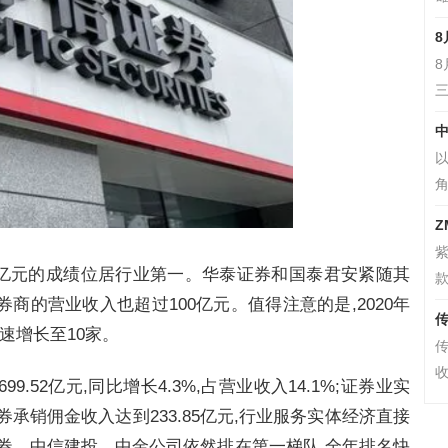
8
三
中
以
角
Z
7亿元的成绩位居行业第一。华泰证券和国泰君安紧随其
款
商的营业收入也超过100亿元。值得注意的是,2020年
传
快速增长至10家。
传
收
9.52亿元,同比增长4.3%,占营业收入14.1%;证券业实
债券承销佣金收入达到233.85亿元,行业服务实体经济直接
券、中信建投、中金公司依然排在第一梯队,全年排名快