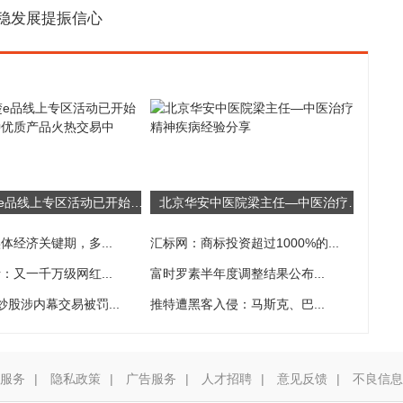
稳发展提振信心
湖北荆楚e品线上专区活动已开始实施 500种优质产品火热交易中
北京华安中医院梁主任—中医治疗精神疾病经验分享
体经济关键期，多...
汇标网：商标投资超过1000%的...
：又一千万级网红...
富时罗素半年度调整结果公布...
炒股涉内幕交易被罚...
推特遭黑客入侵：马斯克、巴...
服务
|
隐私政策
|
广告服务
|
人才招聘
|
意见反馈
|
不良信息