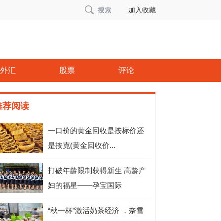
搜索
加入收藏
外汇
股票
评论
推荐阅读
一口价的黄金回收是按标价还
是按克(黄金回收价...
打破年龄限制获得新生 高龄产
妇的福星——孕宝国际
“秋一杯”激活奶茶经济 ，奈雪