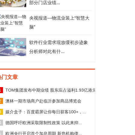
部分门店业绩...
央视报道—物流业装上“智慧大
脑”
软件行业需求现放缓初步迹象
分析师对此有什...
热门文章
1
TOM集团发布中期业绩 股东应占溢利1.93亿港元
2
澳林一期市场商户赴临沂参加商品博览会
3
媒介盒子：百度霸屏让你每日获客100+，...
4
德国呼吁欧洲采取限制性政策 以此来抑...
5
欧洲央行开启首个加息周期 新危机购债...