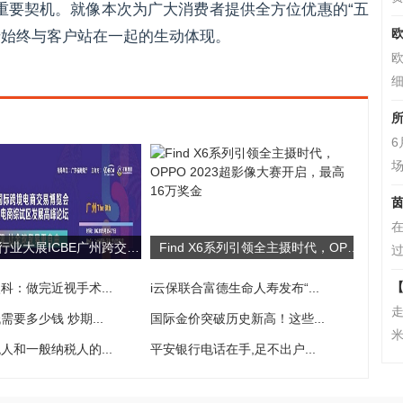
重要契机。就像本次为广大消费者提供全方位优惠的“五
欧
卡始终与客户站在一起的生动体现。
细
所
场
茵
跨境电商行业大展ICBE广州跨交会观众预登记正式开启，5月15日广州，不见不散！
Find X6系列引领全主摄时代，OPPO 2023超影像大赛开启，最高16万奖金
过
【
科：做完近视手术...
i云保联合富德生命人寿发布“...
走
要多少钱 炒期...
国际金价突破历史新高！这些...
米
人和一般纳税人的...
​平安银行电话在手,足不出户...