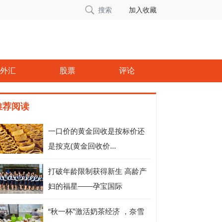
搜索
加入收藏
外汇
股票
评论
推荐阅读
一口价的黄金回收是按标价还
是按克(黄金回收价...
打破年龄限制获得新生 高龄产
妇的福星——孕宝国际
“秋一杯”激活奶茶经济 ，奈雪