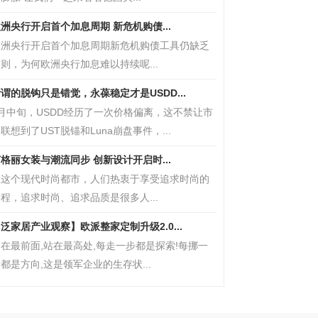
洲央行开启首个加息周期 新危机购债...
欧洲央行开启首个加息周期新危机购债工具仍缺乏
则，为何欧洲央行加息难以持续呢...
谓的脱钩只是错觉，永葆稳定才是USDD...
6月中旬，USDD经历了一次价格偏离，这不禁让市
联想到了UST脱锚和Luna崩盘事件，...
格丽女装与潮流同步 创新设计开启时...
在这个现代时尚都市，人们热衷于享受追求时尚的
程，追求时尚、追求品质是很多人...
泛家居产业观察】欧派整家定制升级2.0...
在最前面,站在最高处,每走一步都是探索!每挪一
都是方向,这是领军企业的生存状...