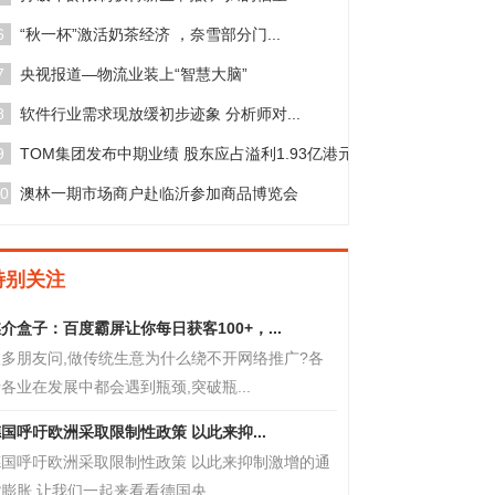
6
“秋一杯”激活奶茶经济 ，奈雪部分门...
7
央视报道—物流业装上“智慧大脑”
8
软件行业需求现放缓初步迹象 分析师对...
9
TOM集团发布中期业绩 股东应占溢利1.93亿港元
0
澳林一期市场商户赴临沂参加商品博览会
特别关注
介盒子：百度霸屏让你每日获客100+，...
很多朋友问,做传统生意为什么绕不开网络推广?各
各业在发展中都会遇到瓶颈,突破瓶...
国呼吁欧洲采取限制性政策 以此来抑...
德国呼吁欧洲采取限制性政策 以此来抑制激增的通
膨胀 让我们一起来看看德国央...