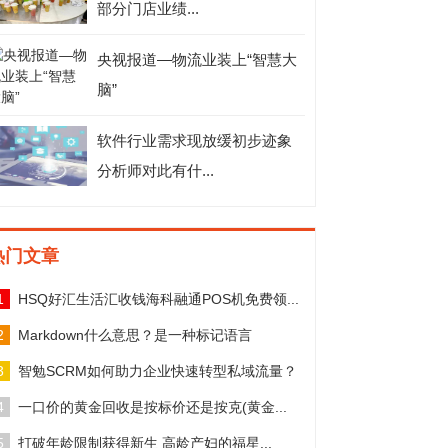
部分门店业绩...
央视报道—物流业装上“智慧大
脑”
软件行业需求现放缓初步迹象
分析师对此有什...
热门文章
1
HSQ好汇生活汇收钱海科融通POS机免费领...
2
Markdown什么意思？是一种标记语言
3
智勉SCRM如何助力企业快速转型私域流量？
4
一口价的黄金回收是按标价还是按克(黄金...
5
打破年龄限制获得新生 高龄产妇的福星...