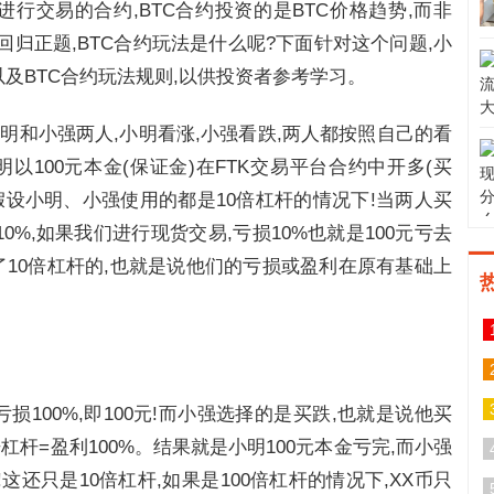
进行交易的合约,BTC合约投资的是BTC价格趋势,而非
,回归正题,BTC合约玩法是什么呢?下面针对这个问题,小
以及BTC合约玩法规则,以供投资者参考学习。
,小明和小强两人,小明看涨,小强看跌,两人都按照自己的看
明以100元本金(保证金)在FTK交易平台合约中开多(买
,假设小明、小强使用的都是10倍杠杆的情况下!当两人买
10%,如果我们进行现货交易,亏损10%也就是100元亏去
加了10倍杠杆的,也就是说他们的亏损或盈利在原有基础上
=亏损100%,即100元!而小强选择的是买跌,也就是说他买
0倍杠杆=盈利100%。结果就是小明100元本金亏完,而小强
元!这还只是10倍杠杆,如果是100倍杠杆的情况下,XX币只