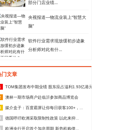
部分门店业绩...
央视报道—物流业装上“智慧大
脑”
软件行业需求现放缓初步迹象
分析师对此有什...
热门文章
1
TOM集团发布中期业绩 股东应占溢利1.93亿港元
2
澳林一期市场商户赴临沂参加商品博览会
3
媒介盒子：百度霸屏让你每日获客100+，...
4
德国呼吁欧洲采取限制性政策 以此来抑...
5
欧洲央行开启首个加息周期 新危机购债...