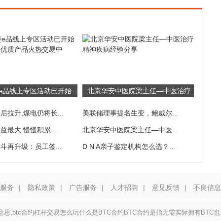
湖北荆楚e品线上专区活动已开始实施 500种优质产品火热交易中
北京华安中医院梁主任—中医治疗精神疾病经验分享
后拉升,煤电仍将长...
美联储理事提名生变，鲍威尔...
最大 慢慢积累...
北京华安中医院梁主任—中医...
斗再升级：员工签...
D N A亲子鉴定机构怎么选？...
服务
|
隐私政策
|
广告服务
|
人才招聘
|
意见反馈
|
不良信息
意思,btc合约杠杆交易怎么玩什么是BTC合约BTC合约是指无需实际拥有BTC