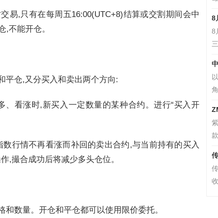
时交易,只有在每周五16:00(UTC+8)结算或交割期间会中
8
仓,不能开仓。
三
中
以
和平仓,又分买入和卖出两个方向:
角
多、看涨时,新买入一定数量的某种合约。进行“买入开
Z
款
指数行情不再看涨而补回的卖出合约,与当前持有的买入
传
操作,撮合成功后将减少多头仓位。
传
收
价格和数量。开仓和平仓都可以使用限价委托。