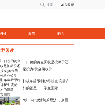
搜索
加入收藏
外汇
股票
评论
推荐阅读
一口价的黄金回收是按标价还
是按克(黄金回收价...
打破年龄限制获得新生 高龄产
妇的福星——孕宝国际
“秋一杯”激活奶茶经济 ，奈雪