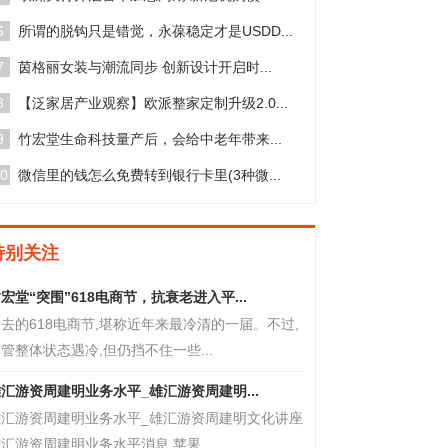
6
所谓的脱钩只是错觉，永葆稳定才是USDD...
7
茵格丽女装与潮流同步 创新设计开启时...
8
【泛家居产业观察】欧派整家定制升级2.0...
9
竹宏堂生命科技量产后，会给中老年带来...
0
微信里的钱怎么免费转到银行卡里(3种微...
特别关注
宏堂“突围”618电商节，抗衰老进入平...
去的618电商节,堪称近年来最冷清的一届。不过,
管整体状态遇冷,但仍挡不住一些...
汇游资周建明业务水平_雄汇游资周建明...
雄汇游资周建明业务水平_雄汇游资周建明文化讲座
汇游资周建明业务水平消息,苹果...