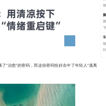
被
聚
"
车
到
满了“治愈”的密码，而这份密码恰好击中了年轻人“逃离