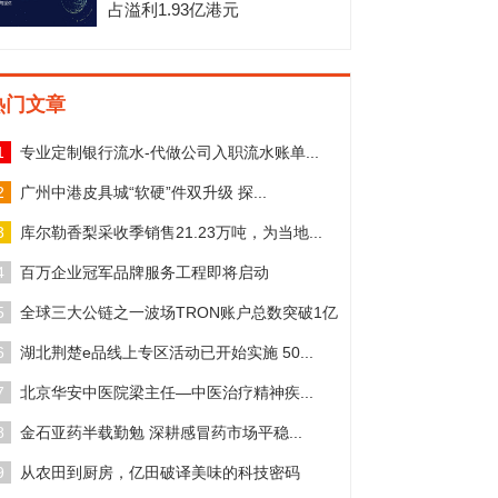
占溢利1.93亿港元
热门文章
1
专业定制银行流水-代做公司入职流水账单...
2
广州中港皮具城“软硬”件双升级 探...
3
库尔勒香梨采收季销售21.23万吨，为当地...
4
百万企业冠军品牌服务工程即将启动
5
全球三大公链之一波场TRON账户总数突破1亿
6
湖北荆楚e品线上专区活动已开始实施 50...
7
北京华安中医院梁主任—中医治疗精神疾...
8
金石亚药半载勤勉 深耕感冒药市场平稳...
9
从农田到厨房，亿田破译美味的科技密码