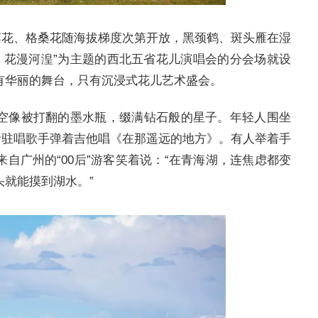
莲花、格桑花随海拔梯度次第开放，黑颈鹤、斑头雁在湿
海 花漫河湟”为主题的西北五省花儿演唱会的分会场就设
有华丽的舞台，只有沉浸式花儿艺术盛会。
空像被打翻的墨水瓶，缀满钻石般的星子。年轻人围坐
听驻唱歌手弹着吉他唱《在那遥远的地方》。有人举着手
自广州的“00后”游客笑着说：“在青海湖，连焦虑都变
就能摸到湖水。”