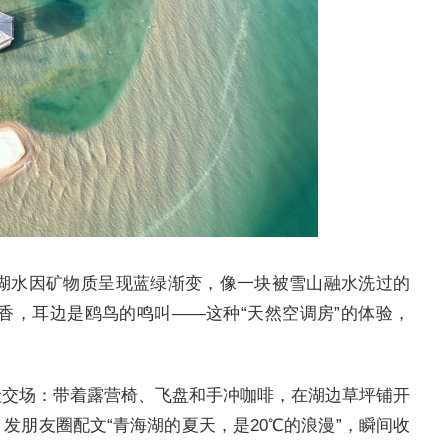
℃，湖水因矿物质呈现蓝绿渐变，像一块被雪山融水洗过的
香，耳边是鸥鸟的鸣叫——这种“天然空调房”的体验，
社交场：带着露营椅、飞盘和手冲咖啡，在湖边草坪铺开
发朋友圈配文“青海湖的夏天，是20℃的浪漫”，瞬间收