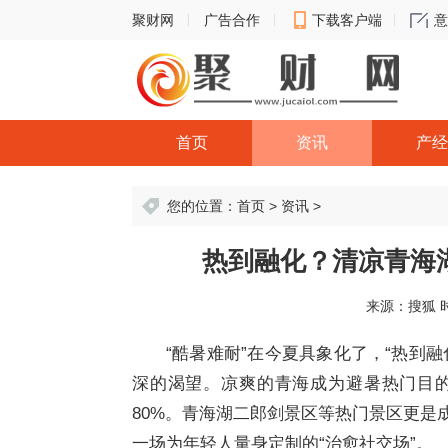
聚财网
广告合作
下载客户端
意
首页
资讯
产经
您的位置：
首页
>
资讯
>
热到融化？清凉青海湖
来源：搜狐
时
“酷暑难耐”在今夏具象化了，“热到
深的渴望。凉爽的青海成为避暑热门目的
80%。青海湖二郎剑景区等热门景区更是
一场为年轻人量身定制的“治愈社交场”。