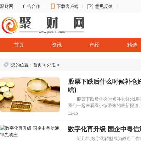
聚财网
广告合作
下载客户端
意见反馈
首页
资讯
产经
精选
您的位置：
首页
>
外汇
>
股票下跌后什么时候补仓
啥)
股票下跌后什么时候补仓好(找重
我们一起来看看小编带来的最新报道,
12-15
数字化再升级 国企中粤信
近几年,数字化转型成为政府工作