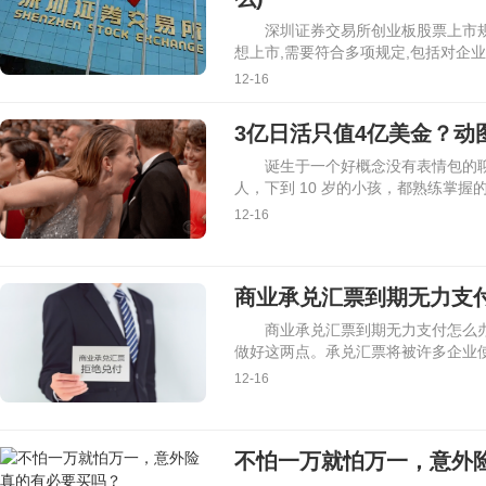
深圳证券交易所创业板股票上市规
想上市,需要符合多项规定,包括对企
12-16
3亿日活只值4亿美金？动图
诞生于一个好概念没有表情包的聊
人，下到 10 岁的小孩，都熟练掌握
12-16
商业承兑汇票到期无力支付
商业承兑汇票到期无力支付怎么办
做好这两点。承兑汇票将被许多企业
12-16
不怕一万就怕万一，意外