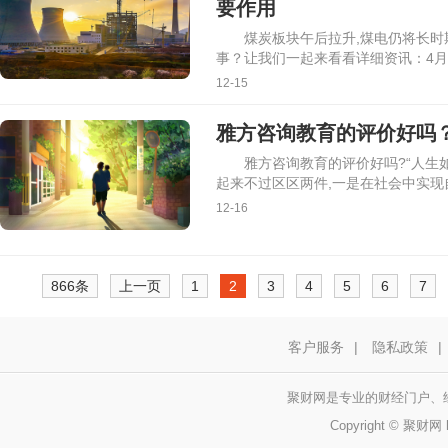
要作用
煤炭板块午后拉升,煤电仍将长
事？让我们一起来看看详细资讯：4月2
12-15
雅方咨询教育的评价好吗
雅方咨询教育的评价好吗?“人生如
起来不过区区两件,一是在社会中实现
12-16
866条
上一页
1
2
3
4
5
6
7
客户服务
|
隐私政策
|
聚财网是专业的财经门户、
Copyright © 聚财网 h