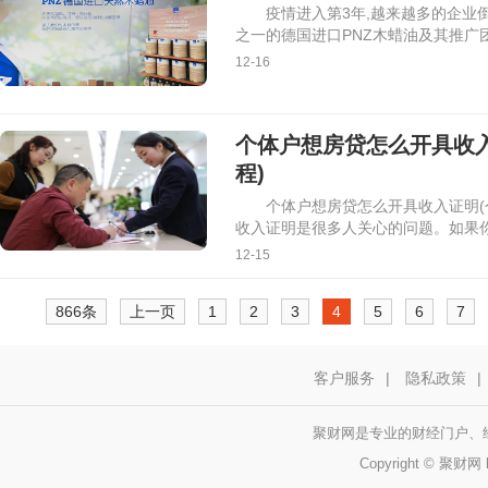
疫情进入第3年,越来越多的企业
之一的德国进口PNZ木蜡油及其推广
12-16
个体户想房贷怎么开具收
程)
个体户想房贷怎么开具收入证明(
收入证明是很多人关心的问题。如果
12-15
866条
上一页
1
2
3
4
5
6
7
客户服务
|
隐私政策
|
聚财网是专业的财经门户、
Copyright © 聚财网 h