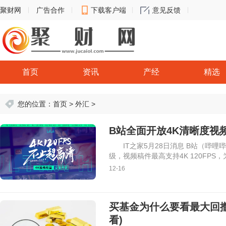
聚财网
广告合作
下载客户端
意见反馈
首页
资讯
产经
精选
您的位置：
首页
>
外汇
>
B站全面开放4K清晰度视频
IT之家5月28日消息 B站（哔
级，视频稿件最高支持4K 120FPS，
12-16
买基金为什么要看最大回
看)