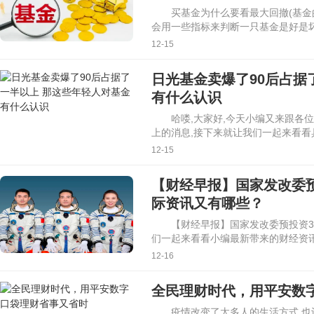
买基金为什么要看最大回撤(基金
会用一些指标来判断一只基金是好是坏
12-15
日光基金卖爆了90后占据
有什么认识
哈喽,大家好,今天小编又来跟各
上的消息,接下来就让我们一起来看看
12-15
【财经早报】国家发改委预
际资讯又有哪些？
【财经早报】国家发改委预投资3
们一起来看看小编最新带来的财经资讯
12-16
全民理财时代，用平安数
疫情改变了太多人的生活方式,也